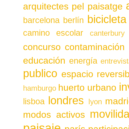
arquitectes pel paisatge
bicicleta
barcelona
berlín
camino escolar
canterbury
concurso
contaminación
educación
energía
entrevis
publico
espacio reversib
in
huerto urbano
hamburgo
londres
madri
lisboa
lyon
movilid
modos activos
paisaje