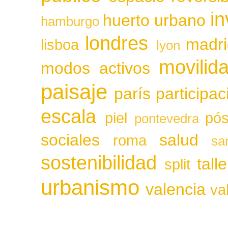
in
huerto urbano
hamburgo
londres
madri
lisboa
lyon
movilid
modos activos
paisaje
parís
participa
escala
piel
pós
pontevedra
sociales
salud
roma
sa
sostenibilidad
tall
split
urbanismo
valencia
va