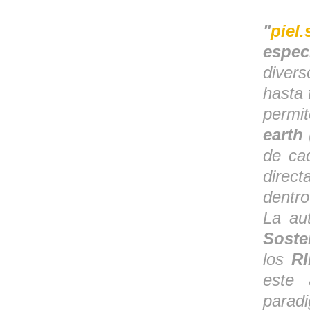
"
piel.
espec
diver
hasta 
permi
earth
de cad
direct
dentro
La au
Soste
los
RI
este 
paradi