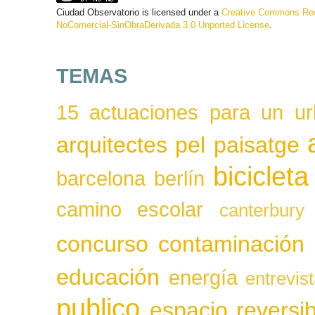
Ciudad Observatorio
is licensed under a
Creative Commons Rec
NoComercial-SinObraDerivada 3.0 Unported License
.
TEMAS
15 actuaciones para un ur
arquitectes pel paisatge
bicicleta
barcelona
berlín
camino escolar
canterbury
concurso
contaminación
educación
energía
entrevis
publico
espacio reversib