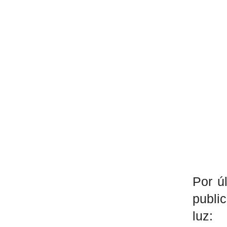
Por ú
publi
luz: