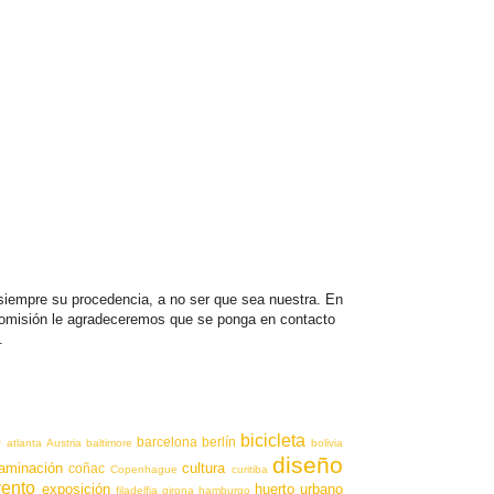
iempre su procedencia, a no ser que sea nuestra. En
 omisión le agradeceremos que se ponga en contacto
.
o
bicicleta
barcelona
berlín
atlanta
Austria
baltimore
bolivia
diseño
aminación
cultura
coñac
Copenhague
curitiba
vento
exposición
huerto urbano
filadelfia
girona
hamburgo