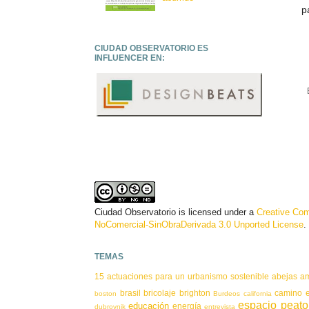
p
CIUDAD OBSERVATORIO ES
INFLUENCER EN:
Ciudad Observatorio
is licensed under a
Creative Co
NoComercial-SinObraDerivada 3.0 Unported License
.
TEMAS
15 actuaciones para un urbanismo sostenible
abejas
a
brasil
bricolaje
brighton
camino e
boston
Burdeos
california
espacio peato
educación
energía
dubrovnik
entrevista