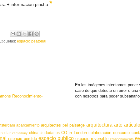
*
ara + información pincha
Etiquetas:
espacio peatonal
En las imágenes intentamos poner s
caso de que detecte un error o una
mmons Reconocimiento-
con nosotros para poder subsanarlo
arquitectura
arte
artícul
arquitectes pel paisatge
msterdam
aparcamiento
CO in London
colaboración
concurso
cont
scolar
china
ciudadanos
canterbury
nal
espacio publico
e
espacio perdido
espacio reversible
estacionamiento