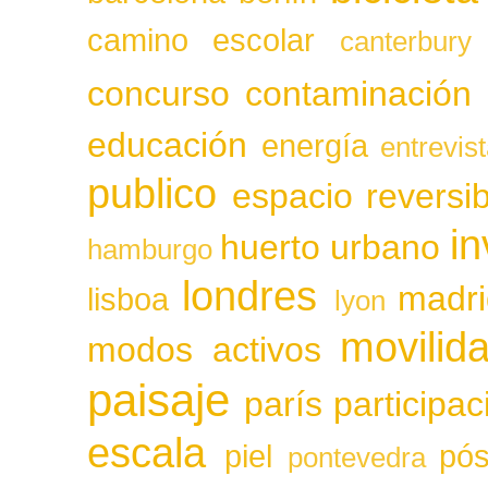
camino escolar
canterbury
concurso
contaminación
educación
energía
entrevis
publico
espacio reversib
in
huerto urbano
hamburgo
londres
madri
lisboa
lyon
movilid
modos activos
paisaje
parís
participa
escala
piel
pós
pontevedra