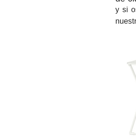
y si 
nuest