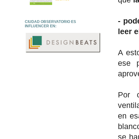
- pod
CIUDAD OBSERVATORIO ES
INFLUENCER EN:
leer e
A est
ese 
aprov
Por 
venti
en es
blanc
se ha