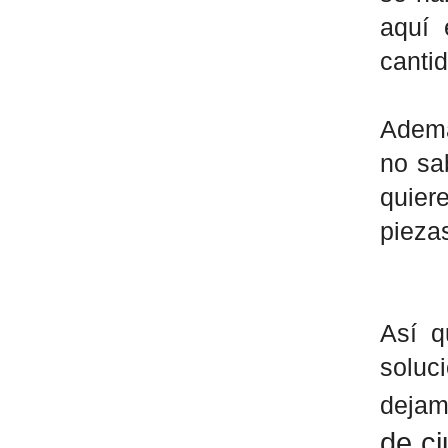
aquí 
canti
Ademá
no sa
quier
pieza
Así q
soluc
dejam
de ci