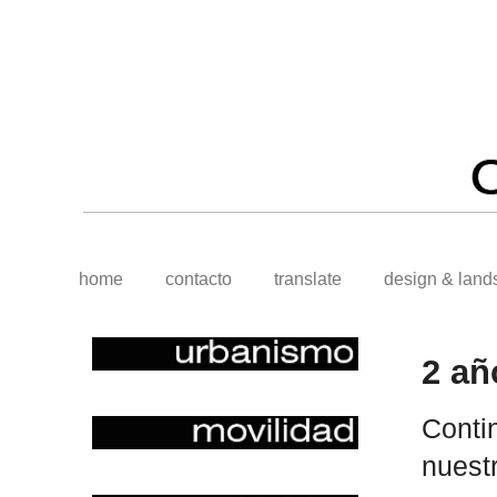
home
contacto
translate
design & land
2 añ
Cont
nuest