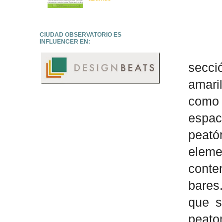
CIUDAD OBSERVATORIO ES
INFLUENCER EN:
secc
amar
como 
espac
peat
elem
conte
bares
que s
peato