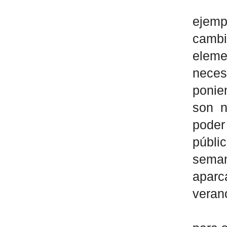
ejemp
camb
elem
nece
ponie
son n
pode
públi
seman
aparc
verano