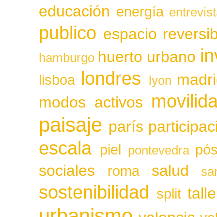
educación
energía
entrevis
publico
espacio reversib
in
huerto urbano
hamburgo
londres
madri
lisboa
lyon
movilid
modos activos
paisaje
parís
participa
escala
piel
pós
pontevedra
sociales
salud
roma
sa
sostenibilidad
tall
split
urbanismo