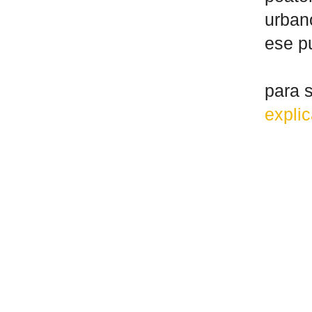
urban
ese p
para s
expli