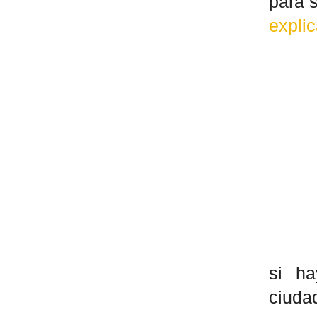
para s
expli
si h
ciuda