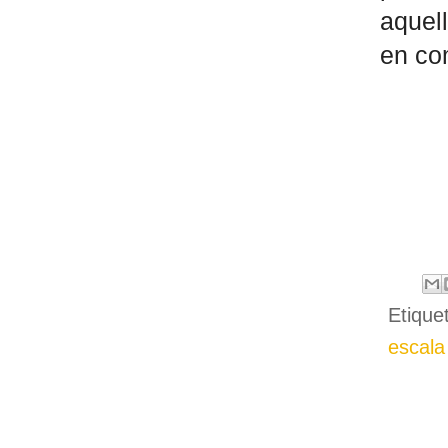
aquel
en co
Etique
escala