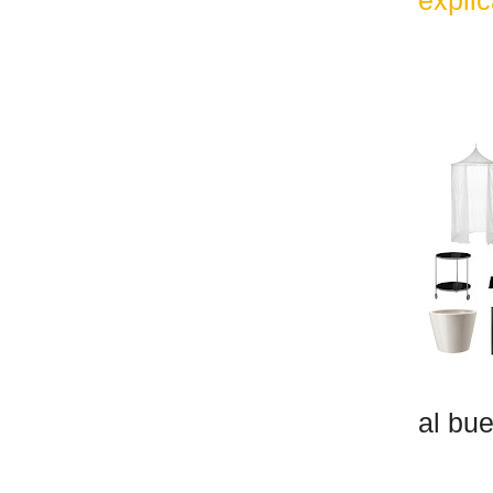
expli
al bu