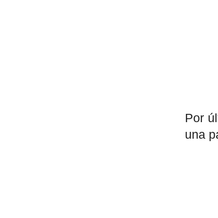
Por ú
una pá