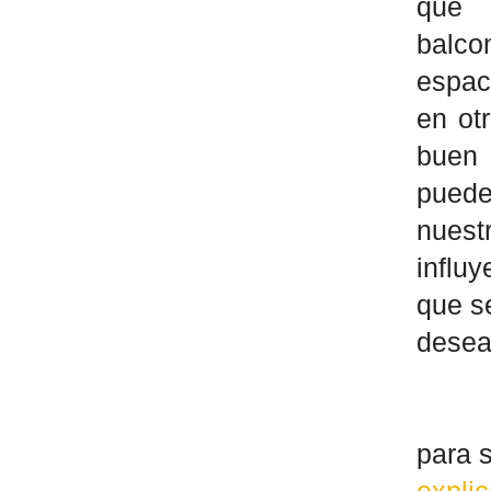
que 
balco
espac
en ot
buen
puede
nuest
influ
que s
desea
para s