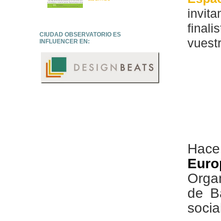
invit
finali
CIUDAD OBSERVATORIO ES
vuestr
INFLUENCER EN:
Hace 
Euro
Orga
de B
socia