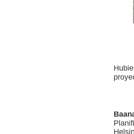
Hubie
proye
Baana
Plani
Helsin