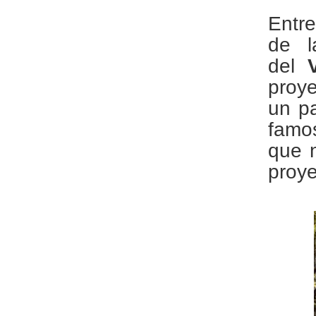
Entre
de l
del
proy
un pa
famos
que n
proye