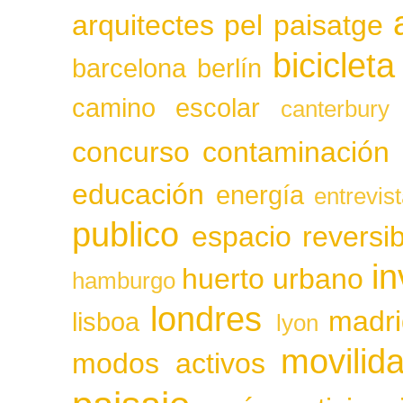
arquitectes pel paisatge
bicicleta
barcelona
berlín
camino escolar
canterbury
concurso
contaminación
educación
energía
entrevis
publico
espacio reversib
in
huerto urbano
hamburgo
londres
madri
lisboa
lyon
movilid
modos activos