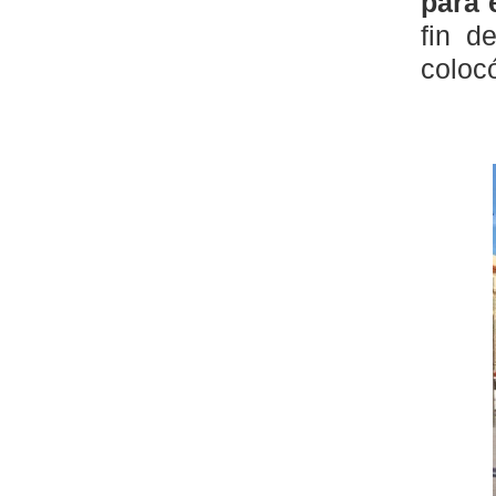
para 
fin d
coloc