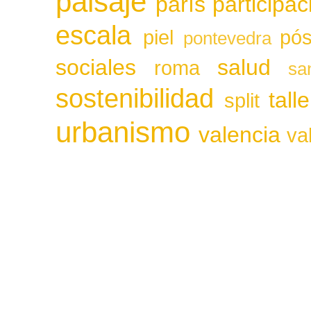
paisaje
parís
participa
escala
piel
pós
pontevedra
sociales
salud
roma
sa
sostenibilidad
tall
split
urbanismo
valencia
va