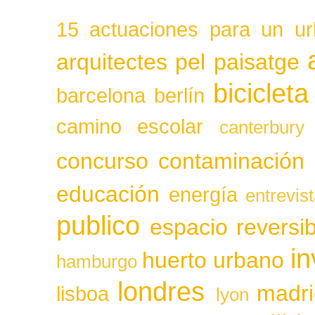
15 actuaciones para un ur
arquitectes pel paisatge
bicicleta
barcelona
berlín
camino escolar
canterbury
concurso
contaminación
educación
energía
entrevis
publico
espacio reversib
in
huerto urbano
hamburgo
londres
madri
lisboa
lyon