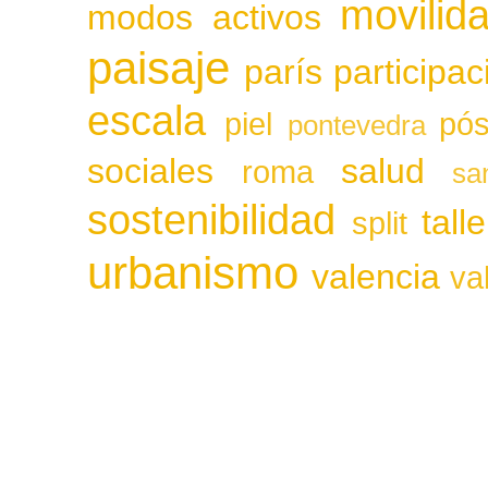
movilid
modos activos
paisaje
parís
participa
escala
piel
pós
pontevedra
sociales
salud
roma
sa
sostenibilidad
tall
split
urbanismo
valencia
va