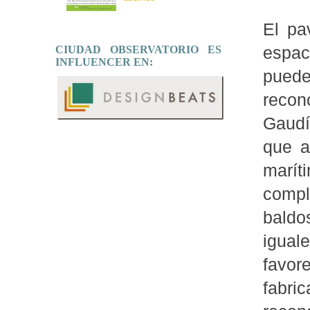
El pa
CIUDAD OBSERVATORIO ES
espac
INFLUENCER EN:
puede
recon
Gaudí
que a
marí
comp
baldo
igual
favor
fabri