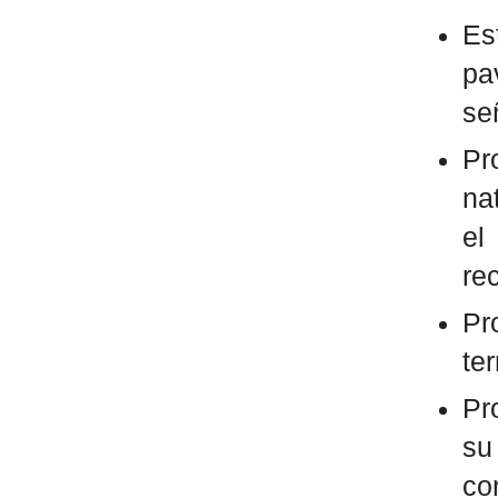
Es
pa
se
Pr
na
el
re
Pr
te
Pr
su
co