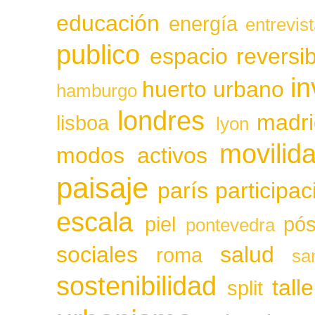
educación
energía
entrevis
publico
espacio reversib
in
huerto urbano
hamburgo
londres
madri
lisboa
lyon
movilid
modos activos
paisaje
parís
participa
escala
piel
pós
pontevedra
sociales
salud
roma
sa
sostenibilidad
tall
split