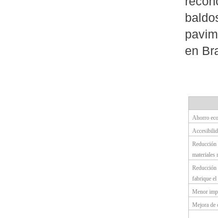
recon
baldo
pavim
en Br
Ahorro eco
Accesibili
Reducción 
materiales 
Reducción 
fabrique el
Menor impe
Mejora de c