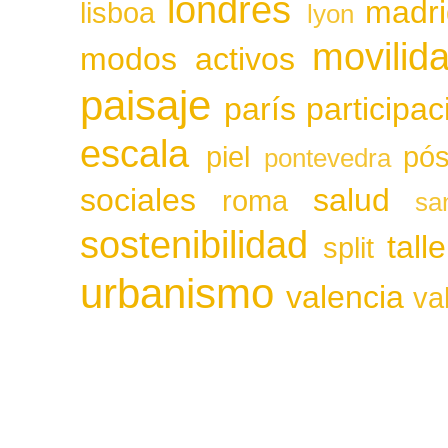
londres
madri
lisboa
lyon
movilid
modos activos
paisaje
parís
participa
escala
piel
pós
pontevedra
sociales
salud
roma
sa
sostenibilidad
tall
split
urbanismo
valencia
va