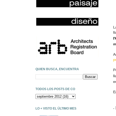
L
l
r
m
A
p
QUIEN BUSCA, ENCUENTRA
P
l
e
TODOS LOS POSTS DE CO
E
-
LO + VISTO EL ÚLTIMO MES