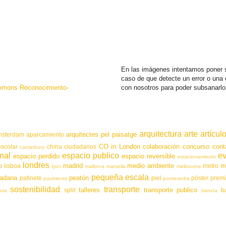
En las imágenes intentamos poner s
caso de que detecte un error o una
mmons Reconocimiento-
con nosotros para poder subsanarlo
arquitectura
arte
artícul
arquitectes pel paisatge
msterdam
aparcamiento
CO in London
colaboración
concurso
cont
scolar
china
ciudadanos
canterbury
nal
espacio publico
e
espacio perdido
espacio reversible
estacionamiento
londres
o
madrid
medio ambiente
m
lisboa
metro
lyon
mallorca
marsella
melbourne
pequeña escala
dadana
peatón
patinete
piel
póster
prem
pavimento
pontevedra
sostenibilidad
transporte
talleres
transporte publico
split
t
oria
tranvía