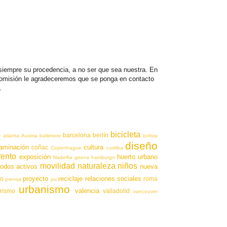
iempre su procedencia, a no ser que sea nuestra. En
 omisión le agradeceremos que se ponga en contacto
.
o
bicicleta
barcelona
berlín
atlanta
Austria
baltimore
bolivia
diseño
aminación
cultura
coñac
Copenhague
curitiba
vento
exposición
huerto urbano
filadelfia
girona
hamburgo
movilidad
naturaleza
niños
odos activos
nueva
proyecto
reciclaje
relaciones sociales
io
roma
prensa
pu
urbanismo
valencia
urismo
valladolid
vancouver