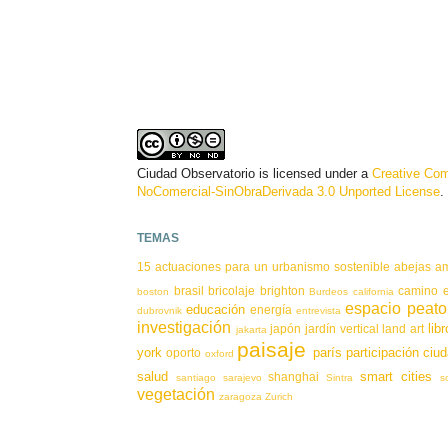
Ciudad Observatorio
is licensed under a
Creative Co
NoComercial-SinObraDerivada 3.0 Unported License
.
TEMAS
15 actuaciones para un urbanismo sostenible
abejas
a
brasil
bricolaje
brighton
camino e
boston
Burdeos
california
espacio peato
educación
energía
dubrovnik
entrevista
investigación
libr
japón
jardín vertical
land art
jakarta
paisaje
york
parís
participación ciu
oporto
oxford
salud
smart cities
shanghai
santiago
sarajevo
Sintra
s
vegetación
zaragoza
Zurich