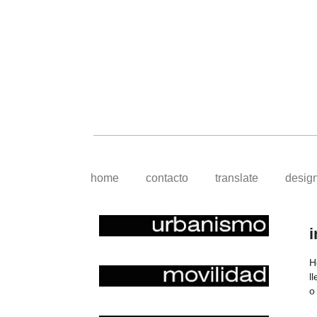
home
contacto
translate
desig
i
H
l
o