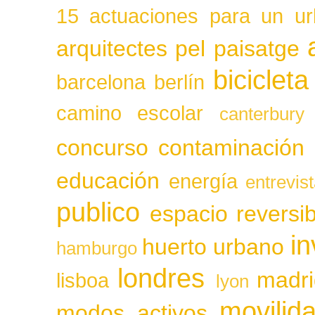
15 actuaciones para un ur
arquitectes pel paisatge
bicicleta
barcelona
berlín
camino escolar
canterbury
concurso
contaminación
educación
energía
entrevis
publico
espacio reversib
in
huerto urbano
hamburgo
londres
madri
lisboa
lyon
movilid
modos activos