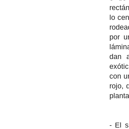
rectá
lo cen
rodea
por u
lámin
dan a
exóti
con u
rojo, 
plant
- El 