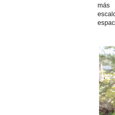
más 
escal
espac