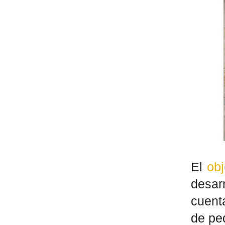
El
ob
desar
cuent
de peq