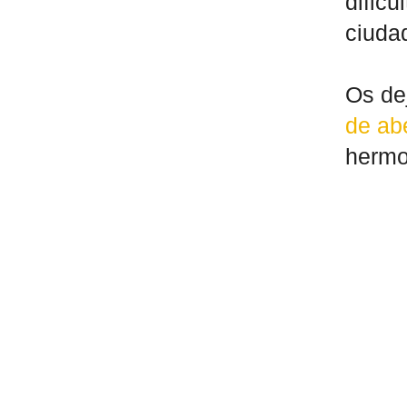
dificu
ciuda
Os de
de abe
hermos