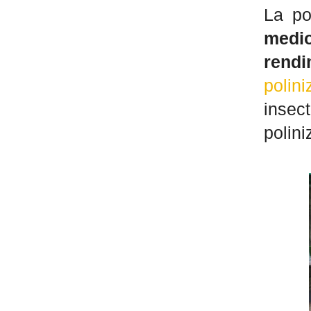
La po
medi
rendi
polin
insec
polini