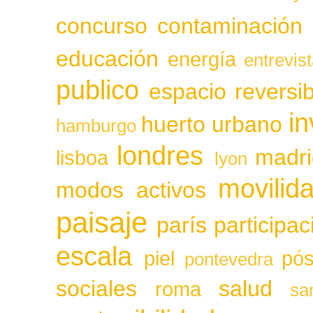
concurso
contaminación
educación
energía
entrevis
publico
espacio reversib
in
huerto urbano
hamburgo
londres
madri
lisboa
lyon
movilid
modos activos
paisaje
parís
participa
escala
piel
pós
pontevedra
sociales
salud
roma
sa