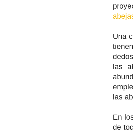
proye
abeja
Una c
tiene
dedos
las a
abund
empie
las a
En lo
de tod