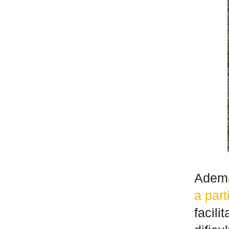
Ademá
a part
facili