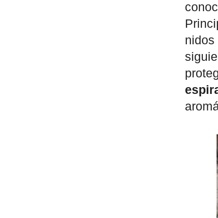
cono
Princ
nidos
sigui
prote
espi
aromá