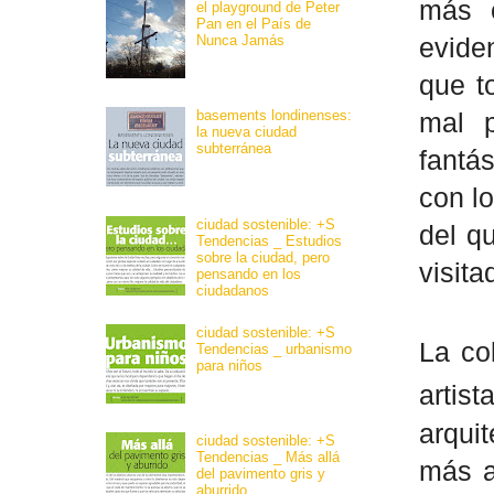
más c
el playground de Peter
Pan en el País de
Nunca Jamás
evide
que t
basements londinenses:
mal p
la nueva ciudad
subterránea
fantás
con l
ciudad sostenible: +S
del q
Tendencias _ Estudios
sobre la ciudad, pero
visit
pensando en los
ciudadanos
ciudad sostenible: +S
La co
Tendencias _ urbanismo
para niños
artis
arqui
ciudad sostenible: +S
Tendencias _ Más allá
más a
del pavimento gris y
aburrido