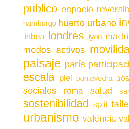
publico
espacio reversib
in
huerto urbano
hamburgo
londres
madri
lisboa
lyon
movilid
modos activos
paisaje
parís
participa
escala
piel
pós
pontevedra
sociales
salud
roma
sa
sostenibilidad
tall
split
urbanismo
valencia
va