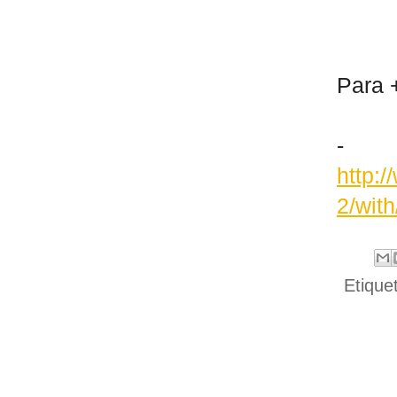
Para +
-
http:
2/wit
Etique