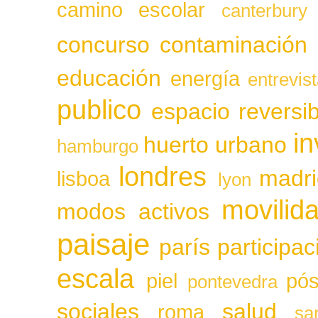
camino escolar
canterbury
concurso
contaminación
educación
energía
entrevis
publico
espacio reversib
in
huerto urbano
hamburgo
londres
madri
lisboa
lyon
movilid
modos activos
paisaje
parís
participa
escala
piel
pós
pontevedra
sociales
salud
roma
sa