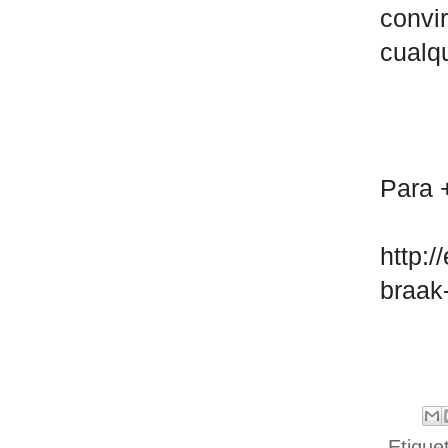
convi
cualqu
Para 
http:
braak
Etique