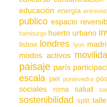
educación
energía
entrevis
publico
espacio reversib
in
huerto urbano
hamburgo
londres
madri
lisboa
lyon
movilid
modos activos
paisaje
parís
participa
escala
piel
pós
pontevedra
sociales
salud
roma
sa
sostenibilidad
tall
split