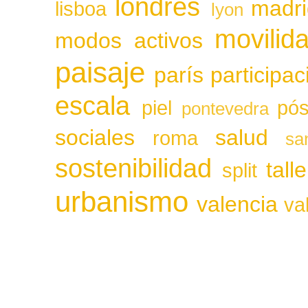
londres
madri
lisboa
lyon
movilid
modos activos
paisaje
parís
participa
escala
piel
pós
pontevedra
sociales
salud
roma
sa
sostenibilidad
tall
split
urbanismo
valencia
va